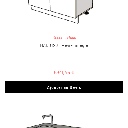
Madame Mado
MADO 120 E – évier intégré
5341,45
€
Ajouter au Devis