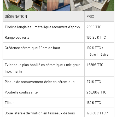
DÉSIGNATION
PRIX
Tiroir à l'anglaise - métallique recouvert d'epoxy
259€ TTC
Range couverts
163,20€ TTC
Crédence céramique 20cm de haut
192€ TTC /
mètre linéaire
Evier sous plan habillé en céramique + mitigeur
1 689€ TTC
inox marin
Plaque de recouvrement évier en céramique
271€ TTC
Poubelle coulissante
238,80€ TTC
Fileur
162€ TTC
Joue latérale de finition en tasseaux de bois
178,80€ TTC /