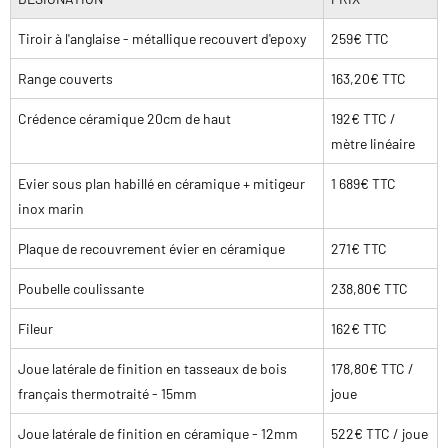
Tiroir à l'anglaise - métallique recouvert d'epoxy
259€ TTC
Range couverts
163,20€ TTC
Crédence céramique 20cm de haut
192€ TTC /
mètre linéaire
Evier sous plan habillé en céramique + mitigeur
1 689€ TTC
inox marin
Plaque de recouvrement évier en céramique
271€ TTC
Poubelle coulissante
238,80€ TTC
Fileur
162€ TTC
Joue latérale de finition en tasseaux de bois
178,80€ TTC /
français thermotraité - 15mm
joue
Joue latérale de finition en céramique - 12mm
522€ TTC / joue