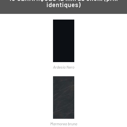
identiques)
Ardesia Nero
Marmorea bruna