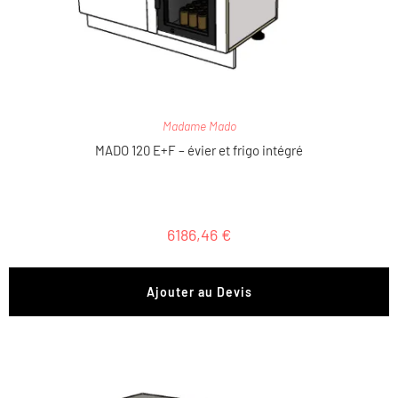
Madame Mado
MADO 120 E+F – évier et frigo intégré
6186,46
€
Ajouter au Devis