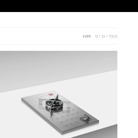
VOIR :
12
24
TOUS