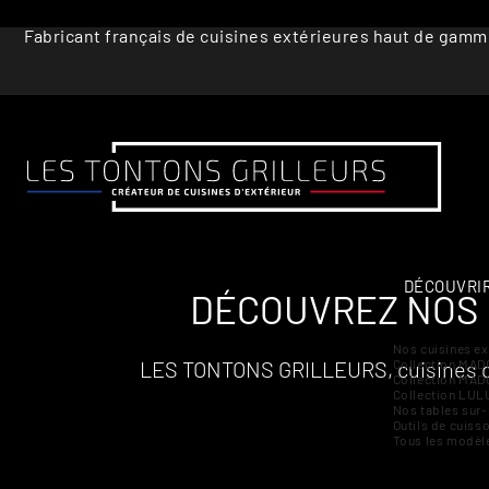
Fabricant français de cuisines extérieures haut de gam
DÉCOUVRIR
DÉCOUVREZ NOS 
Nos cuisines ex
LES TONTONS GRILLEURS, cuisines d’ex
Collection MAD
Collection MAD
Collection LUL
Nos tables sur-
Outils de cuiss
Tous les modèle