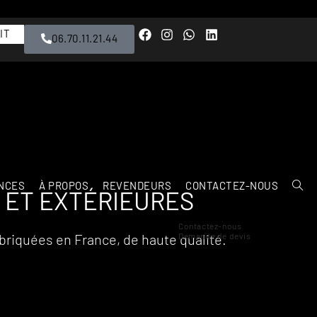
IT
06.70.11.21.44
NCES
À PROPOS
REVENDEURS
CONTACTEZ-NOUS
 ET EXTÉRIEURES
Contactez-nous
briquées en France, de haute qualité.
Demande de devis