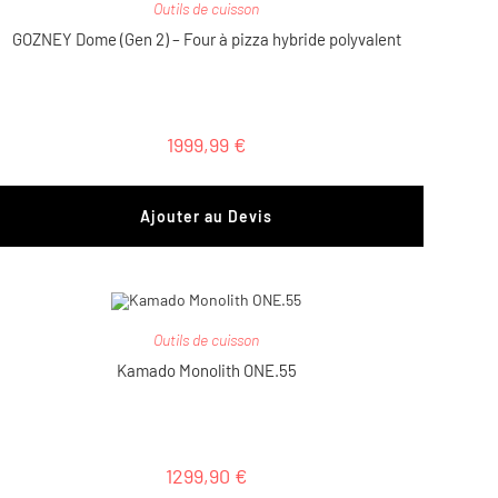
Outils de cuisson
GOZNEY Dome (Gen 2) – Four à pizza hybride polyvalent
1999,99
€
Ajouter au Devis
Outils de cuisson
Kamado Monolith ONE.55
1299,90
€