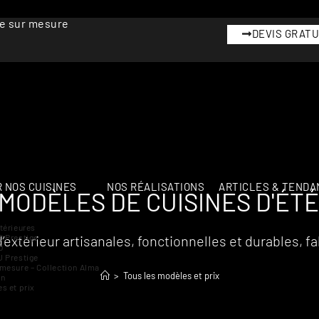
me sur mesure
DEVIS GRATU
 NOS CUISINES
NOS RÉALISATIONS
ARTICLES & TENDA
MODÈLES DE CUISINES D'ÉTÉ
térieures
térieur artisanales, fonctionnelles et durables, fa
O Prestige
O
U Prestige
mesure – Collection Alma
>
Tous les modèles et prix
on
s et prix