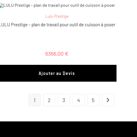
Lulu Prestige
LULU Prestige – plan de travail pour outil de cuisson à poser
6366,00
€
Ajouter au Devis
1
2
3
4
5