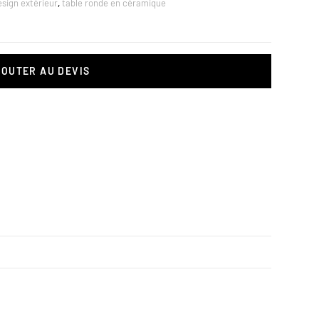
esign extérieur
,
table ronde en céramique
JOUTER AU DEVIS