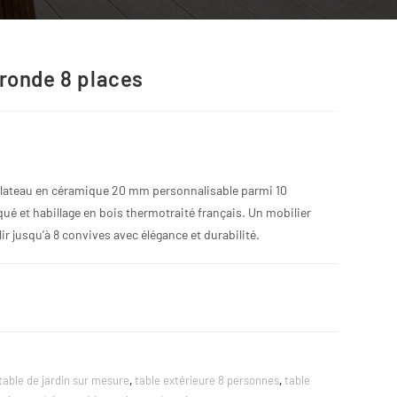
 ronde 8 places
 plateau en céramique 20 mm personnalisable parmi 10
é et habillage en bois thermotraité français. Un mobilier
r jusqu’à 8 convives avec élégance et durabilité.
table de jardin sur mesure
,
table extérieure 8 personnes
,
table