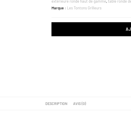
extérieure ronde haut de gamme
,
table ronde d
Marque :
Les Tontons Grilleurs
A
DESCRIPTION
AVIS (0)