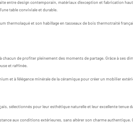
rfaite entre design contemporain, matériaux d’exception et fabrication hau
d’une table conviviale et durable.
ium thermolaqué et son habillage en tasseaux de bois thermotraité franç
 à chacun de profiter pleinement des moments de partage. Grâce à ses di
use et raffinée.
nium et à l’élégance minérale de la céramique pour créer un mobilier extér
ais, sélectionnés pour leur esthétique naturelle et leur excellente tenue 
sistance aux conditions extérieures, sans altérer son charme authentique. 