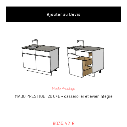
Ajouter au Devis
Mado Prestige
MADO PRESTIGE 120 C+E – casserolier et évier intégré
8035,42
€