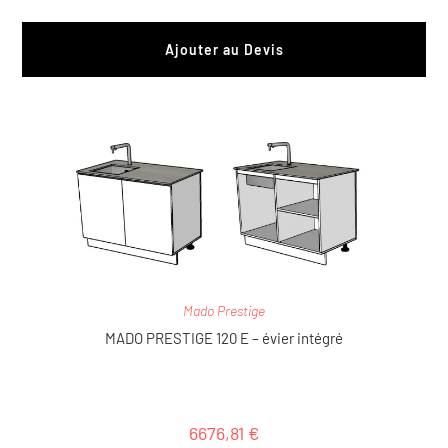
Ajouter au Devis
Mado Prestige
MADO PRESTIGE 120 E – évier intégré
6676,81
€