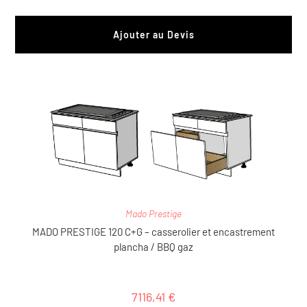
Ajouter au Devis
Mado Prestige
MADO PRESTIGE 120 C+G – casserolier et encastrement
plancha / BBQ gaz
7116,41
€