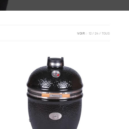
VOIR :
12
24
TOUS